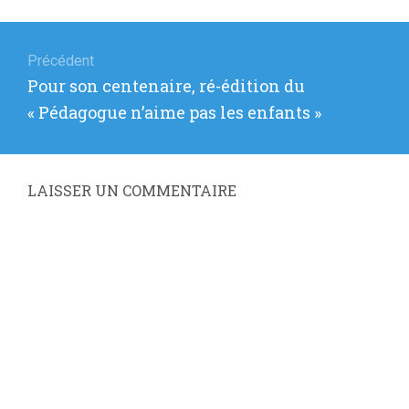
Navigation
de
Précédent
Article
Pour son centenaire, ré-édition du
l’article
précédent
« Pédagogue n’aime pas les enfants »
:
LAISSER UN COMMENTAIRE