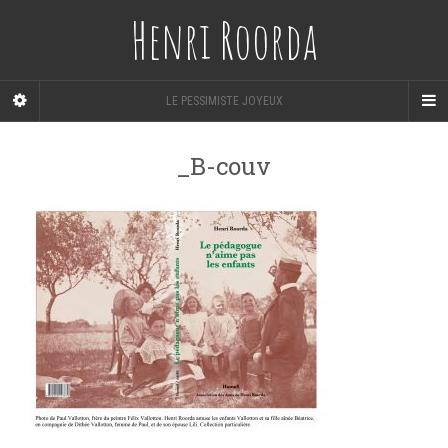
Henri Roorda
LE PESSIMISTE JOYEUX
_B-couv