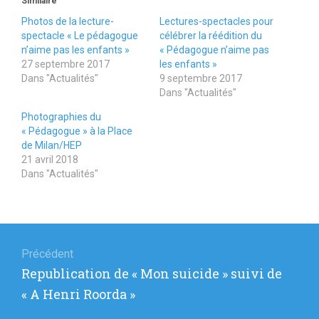
Similaire
Photos de la lecture-
Lectures-spectacles pour
spectacle « Le pédagogue
célébrer la réédition du
n’aime pas les enfants »
« Pédagogue n’aime pas
27 septembre 2017
les enfants »
Dans "Actualités"
9 septembre 2017
Dans "Actualités"
Photographies du
« Pédagogue » à la Place
de Milan/HEP
21 avril 2018
Dans "Actualités"
Navigation
de
Précédent
Article
Republication de « Mon suicide » suivi de
l’article
précédent
« A Henri Roorda »
: