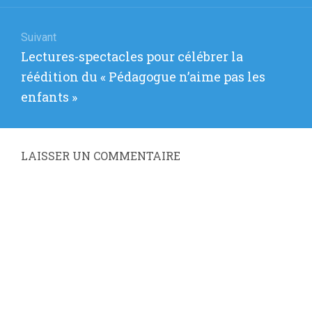
Suivant
Article
Lectures-spectacles pour célébrer la
suivant
réédition du « Pédagogue n’aime pas les
:
enfants »
LAISSER UN COMMENTAIRE