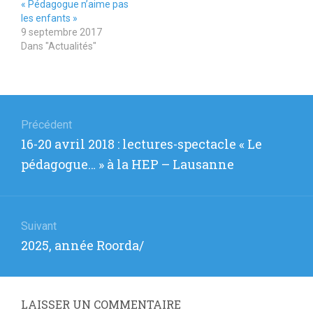
« Pédagogue n’aime pas
les enfants »
9 septembre 2017
Dans "Actualités"
Navigation
de
Précédent
Article
16-20 avril 2018 : lectures-spectacle « Le
l’article
précédent
pédagogue… » à la HEP – Lausanne
:
Suivant
Article
2025, année Roorda/
suivant
:
LAISSER UN COMMENTAIRE