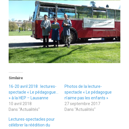
Similaire
16-20 avril 2018 : lectures-
Photos de la lecture-
spectacle « Le pédagogue…
spectacle « Le pédagogue
» à la HEP – Lausanne
n’aime pas les enfants »
10 avril 2018
27 septembre 2017
Dans "Actualités"
Dans "Actualités"
Lectures-spectacles pour
célébrer la réédition du