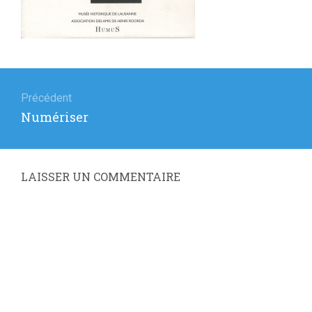
Navigation
de
Précédent
Article
Numériser
l’article
précédent
:
LAISSER UN COMMENTAIRE