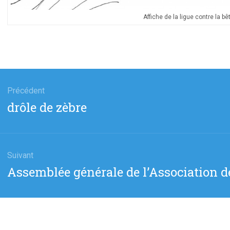
Affiche de la ligue contre la bê
gation
Précédent
Article
drôle de zèbre
cle
précédent
:
Suivant
Article
Assemblée générale de l’Association 
suivant
: