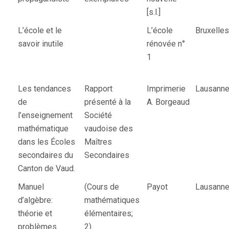
[s.l.]
L’école et le
L’école
Bruxelles
savoir inutile
rénovée n°
1
Les tendances
Rapport
Imprimerie
Lausann
de
présenté à la
A. Borgeaud
l’enseignement
Société
mathématique
vaudoise des
dans les Écoles
Maîtres
secondaires du
Secondaires
Canton de Vaud.
Manuel
(Cours de
Payot
Lausann
d’algèbre:
mathématiques
théorie et
élémentaires;
problèmes
2)