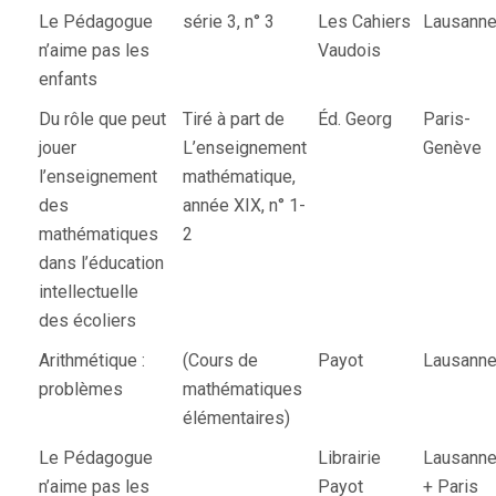
Le Pédagogue
série 3, n° 3
Les Cahiers
Lausann
n’aime pas les
Vaudois
enfants
Du rôle que peut
Tiré à part de
Éd. Georg
Paris-
jouer
L’enseignement
Genève
l’enseignement
mathématique,
des
année XIX, n° 1-
mathématiques
2
dans l’éducation
intellectuelle
des écoliers
Arithmétique :
(Cours de
Payot
Lausann
problèmes
mathématiques
élémentaires)
Le Pédagogue
Librairie
Lausann
n’aime pas les
Payot
+ Paris