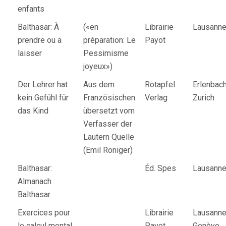
enfants
Balthasar: À
(«en
Librairie
Lausann
prendre ou a
préparation: Le
Payot
laisser
Pessimisme
joyeux»)
Der Lehrer hat
Aus dem
Rotapfel
Erlenbach
kein Gefühl für
Französischen
Verlag
Zurich
das Kind
übersetzt vom
Verfasser der
Lautern Quelle
(Emil Roniger)
Balthasar:
Éd. Spes
Lausann
Almanach
Balthasar
Exercices pour
Librairie
Lausanne
le calcul mental
Payot
Genève