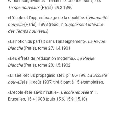
W Johnson, «Miettes d’anarchie: Une trahison»,
Les
Temps nouveaux
(Paris), 29.2.1896
«L’école et l’apprentissage de la docilité
», L’Humanité
nouvelle
(Paris), 1898 (rééd. in
Supplément littéraire
des Temps nouveaux
)
«La notion du parfait dans l’enseignement»,
La Revue
Blanche
(Paris), tome 27, 1.4.1901
«Les effets de l’éducation moderne»,
La Revue
Blanche
(Paris), tome 28, 1.5.1902
«Elisée Reclus propagandiste», p 186-199,
La Société
nouvelle
[s.l.]: août 1907; tiré à part à 15 exemplaires.
«L’école et le savoir inutile»,
L’école rénovée
n° 1,
Bruxelles, 15.4.1908 (puis 15.6, 15.9, 15.10)