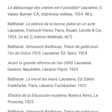
Le débourrage des crânes est-il possible?
Lausanne, G.
Vaney-Burnier S.A., imprimeur-éditeur, 1924. 48 p.
Balthasar:
Le silence de la bonne, pièce en un acte
.
Lausanne, Foetisch frères; Paris, Rouart, Lerolle & Cie,
1924. 2e éd. (L’édition théâtrale; 467)
Balthasar:
Almanach Balthasar, Trésor de gaîté pour
l’an de Grâce 1925.
Lausanne. Éd. Spes, 1924
Avant la grande réforme de l’an 2000
. Lausanne,
Genève, Neuchâtel, Librairie Payot, 1925
Balthasar:
Le rire et les rieurs
. Lausanne, Éd. Edwin
Frankfurter; Paris, Librairie Fischbacher, 1925
Efectos de la Educación moderna
, Buenos Aires, La
Protesta, 1925
Balthasar:
Almanach Balthasar,
Trésor de gaîté pour