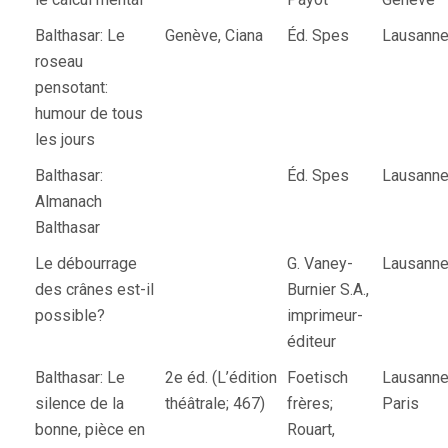
Balthasar: Le
Genève, Ciana
Éd. Spes
Lausann
roseau
pensotant:
humour de tous
les jours
Balthasar:
Éd. Spes
Lausann
Almanach
Balthasar
Le débourrage
G. Vaney-
Lausann
des crânes est-il
Burnier S.A.,
possible?
imprimeur-
éditeur
Balthasar: Le
2e éd. (L’édition
Foetisch
Lausanne
silence de la
théâtrale; 467)
frères;
Paris
bonne, pièce en
Rouart,