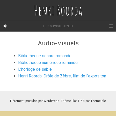
Henri Roorda
LE PESSIMISTE JOYEUX
Audio-visuels
Bibliothèque sonore romande
Bibliothèque numérique romande
L’horloge de sable
Henri Roorda, Drôle de Zèbre, film de l’expositon
Fièrement propulsé par WordPress
. Thème Flat 1.7.8 par
Themeisle